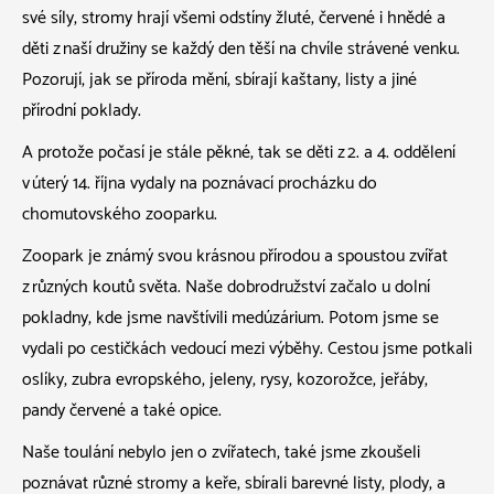
své síly, stromy hrají všemi odstíny žluté, červené i hnědé a
děti z naší družiny se každý den těší na chvíle strávené venku.
Pozorují, jak se příroda mění, sbírají kaštany, listy a jiné
přírodní poklady.
A protože počasí je stále pěkné, tak se děti z 2. a 4. oddělení
v úterý 14. října vydaly na poznávací procházku do
chomutovského zooparku.
Zoopark je známý svou krásnou přírodou a spoustou zvířat
z různých koutů světa. Naše dobrodružství začalo u dolní
pokladny, kde jsme navštívili medúzárium. Potom jsme se
vydali po cestičkách vedoucí mezi výběhy. Cestou jsme potkali
oslíky, zubra evropského, jeleny, rysy, kozorožce, jeřáby,
pandy červené a také opice.
Naše toulání nebylo jen o zvířatech, také jsme zkoušeli
poznávat různé stromy a keře, sbírali barevné listy, plody, a