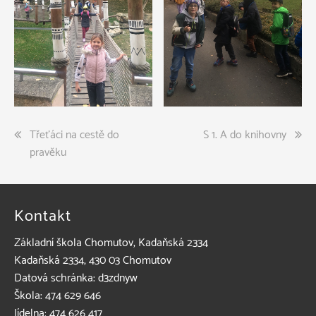
Navigace
Třeťáci na cestě do
S 1. A do knihovny
pravěku
pro
příspěvek
Kontakt
Základní škola Chomutov, Kadaňská 2334
Kadaňská 2334, 430 03 Chomutov
Datová schránka: d3zdnyw
Škola: 474 629 646
Jídelna: 474 626 417