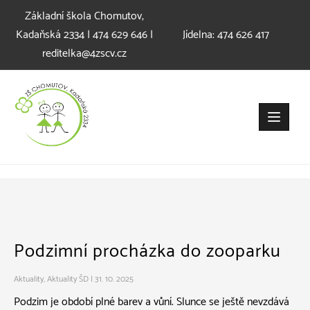
Přeskočit
Základní škola Chomutov,
k
Kadaňská 2334 | 474 629 646 |
Jídelna: 474 626 417
obsahu
reditelka@4zscv.cz
Podzimní procházka do zooparku
Aktuality
,
Aktuality ŠD
|
31. 10. 2025
Podzim je období plné barev a vůní. Slunce se ještě nevzdává